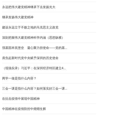
永远把伟大建党精神继承下去发扬光大
继承发扬伟大建党精神
建设永远立于不败之地的马克思主义政党
深刻把握伟大建党精神科学内涵（思想纵横）
强基固本筑堡垒 凝心聚力担使命——党的基...
肩负起新时代党中央赋予深圳的历史使命
（现场实录）习近平：在深圳经济特区建立4...
两学一做是指什么内容？
三会一课是指什么内容？如何落实好三会一课...
在抗击疫情中展现中国精神
中国精神在疫情防控中熠熠生辉