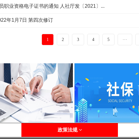
职业资格电子证书的通知 人社厅发〔2021〕...
22年1月7日 第四次修订
1
2
3
4
5
···
政策法规