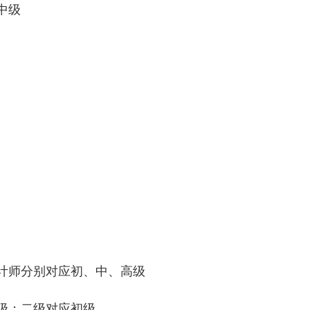
中级
港口与航道工程）中级
会计师中级
高级工业设计师分别对应初、中、高级
级；二级对应初级