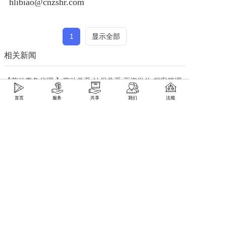
hlibiao@cnzshr.com
1
显示全部
相关新闻
【劳动事务代理 】劳动关系 社保关系 工资发放 档案管理
人事代理服务
首页
服务
共享
我们
法规
【公司专项服务】公司注册变更，公司异常解除，公司转
让注销
【企业公益助残】残保金减免服务
【社保托管服务】企业社保公积金账户托管服务
【企业管理咨询】经营管理咨询 | 岗位管理咨询 | 制度流程
梳理
【劳动法律服务】| 仲裁诉讼代理 | 劳动法律咨询 | 劳动关
系咨询
【外事服务】外籍人员事务服务